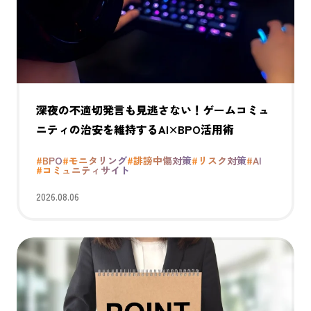
深夜の不適切発言も見逃さない！ゲームコミュ
ニティの治安を維持するAI×BPO活用術
#BPO
#モニタリング
#誹謗中傷対策
#リスク対策
#AI
#コミュニティサイト
2026.08.06