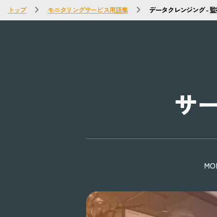
トップ
モニタリングサービス用語集
データクレンジング - 
サ
M