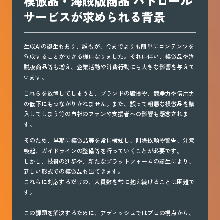
模倣品・海賊版商品 パトロール
サービスが求められる背景
生成AIの誕生もあり、誰もが、今までよりも簡単にコンテンツを
作成することができる様になりました。それに伴い、模倣品や海
賊版商品等も増え、企業活動や消費行動にも大きな影響を与えて
います。
これらを放置してしまうと、ブランドの毀損や、競争力や信用力
の低下にもつながりかねません。また、誤って粗悪な模倣品を購
入してしまう等の自社のファンや支援者への影響も懸念されま
す。
そのため、早期に模倣品等を常に検知し、削除依頼や警告、注意
喚起、ガイドラインの整備等を行っていくことが必要です。
しかし、技術の進歩や、新たなプラットフォームの誕生により、
新しい形式での模倣品も出てきます。
これらに対応するだけの、人員数を常に抱え続けることは困難で
す。
この課題を解決するために、アディッシュではプロの視点から、