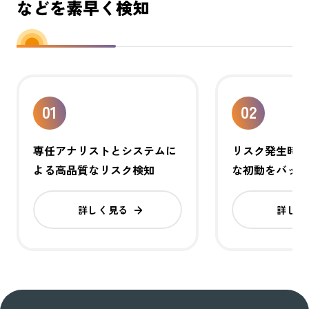
などを素早く検知
01
02
専任アナリストとシステムに
リスク発生時
よる高品質なリスク検知​
な初動をバック
詳しく見る
詳しく