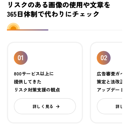
リスクのある
画像の使用や文章を
365日体制で代わりにチェック
01
02
800サービス以上に
広告審査ガイ
提供してきた
策定と法改正
リスク対策支援の観点
アップデート
詳しく見る
詳しく