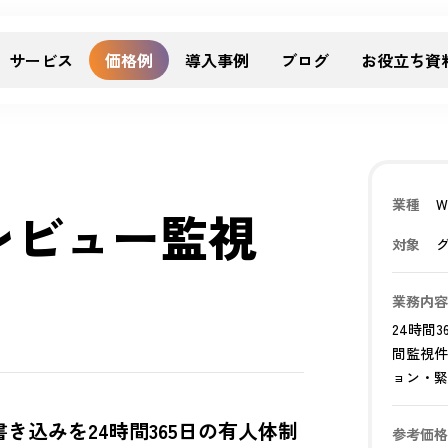
サービス
価格例
導入事例
ブログ
お役立ち資
業種
レビュー監視
対象
業務内
24時間
間監視件
ョン・
き込みを24時間365日の有人体制
参考価