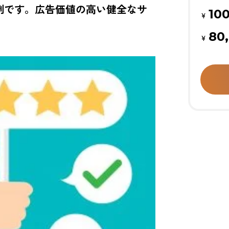
例です。広告価値の高い健全なサ
10
¥
80
¥