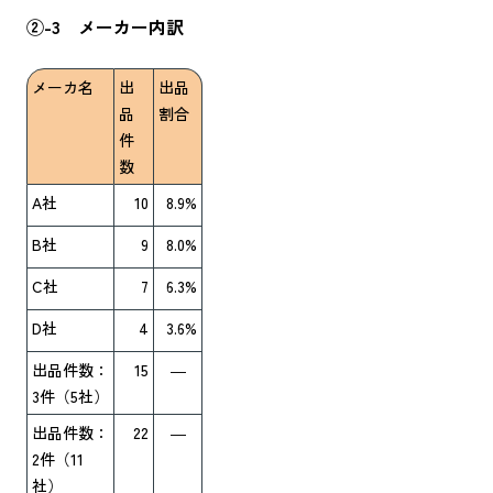
②-3 メーカー内訳
メーカ名
出
出品
品
割合
件
数
A社
10
8.9%
B社
9
8.0%
C社
7
6.3%
D社
4
3.6%
出品件数：
15
―
3件（5社）
出品件数：
22
―
2件（11
社）