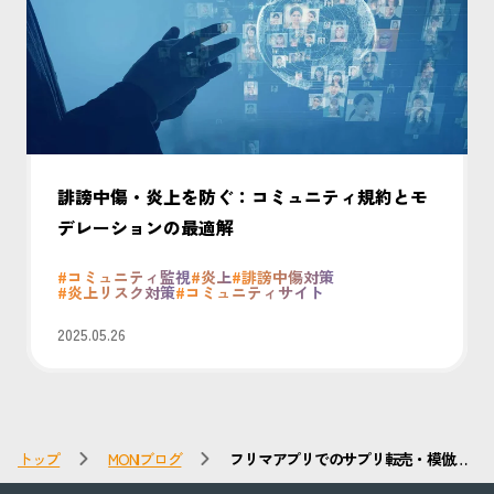
誹謗中傷・炎上を防ぐ：コミュニティ規約とモ
デレーションの最適解
#コミュニティ監視
#炎上
#誹謗中傷対策
#炎上リスク対策
#コミュニティサイト
2025.05.26
トップ
MONIブログ
フリマアプリでのサプリ転売・模倣品
リスクとは？企業に求められる監視体
制とブランド保護対策