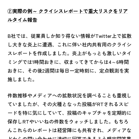
②実際の例～ クライシスレポートで重大リスクをリア
ルタイム報告
B社では、従業員しか知り得ない情報がTwitter上で拡散
し大きな炎上に遭遇、これに伴い社内共有用のクライシ
スレポートを作成しました。炎上がもっとも激しいタイ
ミングでは1時間おきに、収まってきてからは4～6時間
おきに、その後2週間は毎日一定時刻に、定点観測を実
施しました。
件数推移やメディアへの拡散状況を調べることも重視し
ていましたが、その火種となった投稿が
RT
されるスピ
ードを特に気にしていて、投稿のキャプチャを定期的に
保存し
RT
やいいねの件数をウォッチしました。もちろ
んこれらのレポートは経営陣にも共有され、メディアな
どからの問い合わせに適切に回答できるよう想定問答集