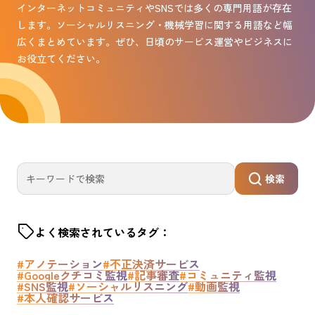
インターネットコミュニティやSNSでは多くの専門用語が存在
します。ソーシャルリスニング・機械学習に関する用語など幅
広くまとめています。ぜひ、日頃のサービス運営やビジネスに
お役立てください。
検索
よく検索されているタグ：
#アノテーション
#不正決済サービス
#Googleクチコミ監視
#記事審査
#コミュニティ監視
#SNS監視
#ソーシャルリスニング
#動画監視
#本人確認サービス