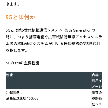
きます。
5Gとは何か
5Gとは第5世代移動通信システム（5th Generationの
略）、つまり携帯電話や広帯域移動無線アクセスシステ
ム等の移動通信システムが用いる通信規格の第5世代目
を指します。
5Gの3つの主要性能
性能
内容・
利用イ
メージ
①超高速：
現在の
最高伝送速度 10Gbps
移動通
信シス