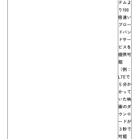
テムよ
り100
倍速い
ブロー
ドバン
ドサー
ビスを
提供可
能
（例：
LTEで
５分か
かって
いた映
画のダ
ウンロ
ードが
３秒で
可能