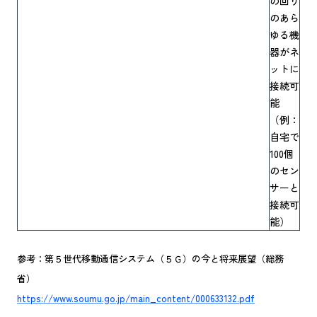
の回り
のあら
ゆる機
器がネ
ットに
接続可
能
（例：
自宅で
100個
のセン
サーと
接続可
能）
参考：第５世代移動通信システム（５Ｇ）の今と将来展望（総務
省）
https://www.soumu.go.jp/main_content/000633132.pdf