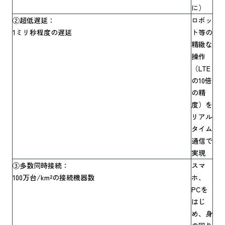
に）
②超低遅延：
ロボッ
1ミリ秒程度の遅延
ト等の
精緻な
操作
（LTE
の10倍
の精
度）を
リアル
タイム
通信で
実現
③多数同時接続：
スマ
100万台/km²の接続機器数
ホ、
PCを
はじ
め、身