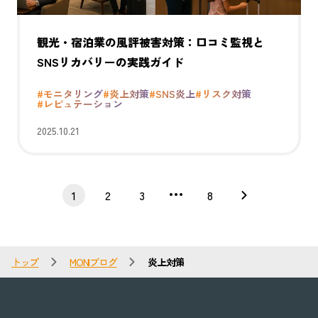
観光・宿泊業の風評被害対策：口コミ監視と
SNSリカバリーの実践ガイド
#モニタリング
#炎上対策
#SNS炎上
#リスク対策
#レピュテーション
2025.10.21
1
2
3
8
トップ
MONIブログ
炎上対策