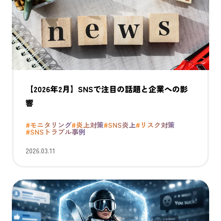
【2026年2月】SNSで注目の話題と企業への影
響
#モニタリング
#炎上対策
#SNS炎上
#リスク対策
#SNSトラブル事例
2026.03.11