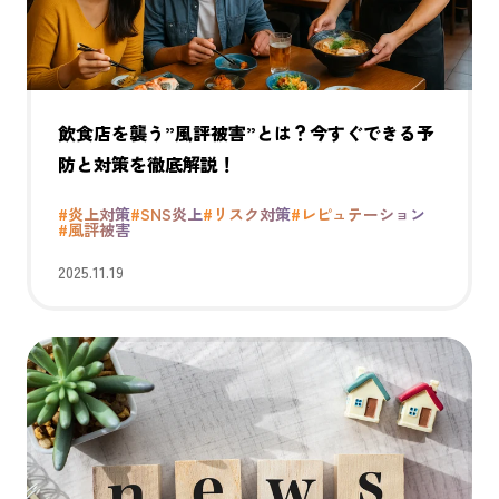
飲食店を襲う”風評被害”とは？今すぐできる予
防と対策を徹底解説！
#炎上対策
#SNS炎上
#リスク対策
#レピュテーション
#風評被害
2025.11.19