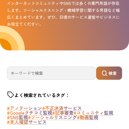
インターネットコミュニティやSNSでは多くの専門用語が存在
します。ソーシャルリスニング・機械学習に関する用語など幅
広くまとめています。ぜひ、日頃のサービス運営やビジネスに
お役立てください。
検索
よく検索されているタグ：
#アノテーション
#不正決済サービス
#Googleクチコミ監視
#記事審査
#コミュニティ監視
#SNS監視
#ソーシャルリスニング
#動画監視
#本人確認サービス